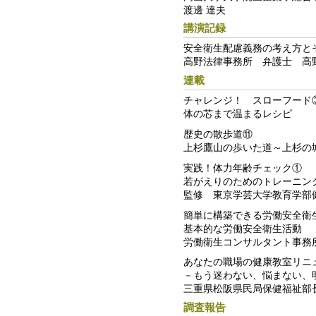
渡邊 達夫
講演記録
安全衛生配慮義務の考え方と
高野法律事務所 弁護士 高野
連載
チャレンジ！ スローフード
体の芯まで温まるレシピ
歴史の散歩道⑪
上杉鷹山の歩いた道～上杉の
実践！体力年齢チェック①
若がえりのためのトレーニン
監修 東京学芸大学教育学部
簡単に構築できる労働安全衛
基本的な労働安全衛生活動
労働衛生コンサルタント事務
あなたの職場の健康教室リニ
－もう迷わない、悩まない、
三重県松阪県民局保健福祉部長
調査報告