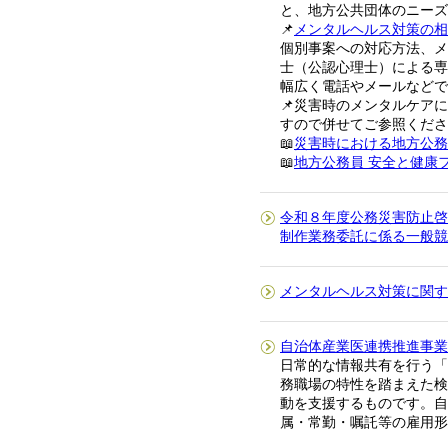
と、地方公共団体のニーズ
📌
メンタルヘルス対策の相
個別事案への対応方法、メ
士（公認心理士）による専
幅広く電話やメールなどで
📌災害時のメンタルケア
すので併せてご参照くださ
📖
災害時における地方公務
📖
地方公務員 安全と健康フ
令和８年度公務災害防止啓
制作業務委託に係る一般競
メンタルヘルス対策に関す
自治体産業医連携推進事業
日常的な情報共有を行う「
務職場の特性を踏まえた検
動を支援するものです。自
属・常勤・嘱託等の雇用形