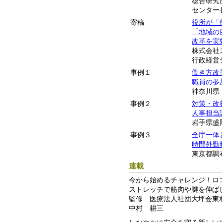
総合研究
センター
寄稿
役所が「
「地域の
改革を実
株式会社
行政経営
事例１
働き方改
職員の参
神奈川県
事例２
対策・改
人事担当
岩手県盛
事例３
全庁一体
時間外勤
東京都調
連載
今から始めるチャレンジ！ロ
ストレッチで筋肉や腱を伸ば
監修 医療法人社団大坪会東
中村 耕三