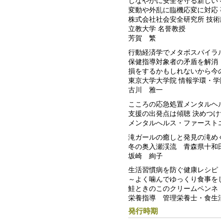
しなやかに安全を守る新しい
変動や外乱に臨機応変に対応
株式会社社会安全研究所 技術
立教大学 名誉教授
芳賀 繁
行動経済学でメタボスパイラ
保健指導対象者の矛盾を解消
損をするかもしれないから今
東京大学大学院 情報学環・学
古川 雅一
こころの応急処置メンタルヘ
支援の出発点は傾聴 決めつ
メンタルへルス・ファースト
滝ガールの癒しと発見の滝め
冬の奥入瀬渓流 青森県十和
坂崎 絢子
生活習慣病を防ぐ健康レシピ
～よく噛んでゆっくり食事を
鮭ときのこのクリームペンネ
栄養指導 管理栄養士・食生
発行時期