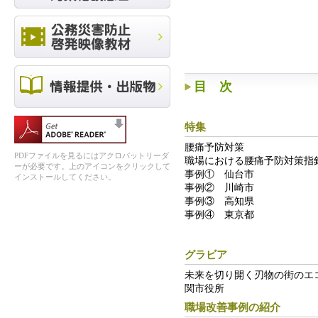
目 次
特集
腰痛予防対策
PDFファイルを見るにはアクロバットリーダ
職場における腰痛予防対策指
ーが必要です。上のアイコンをクリックして
事例① 仙台市
インストールしてください。
事例② 川崎市
事例③ 高知県
事例④ 東京都
グラビア
未来を切り開く刃物の街のエ
関市役所
職場改善事例の紹介