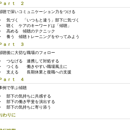
Ｐａｒｔ ２
傾聴で深いコミュニケーション力をつける
・ 気づく 「いつもと違う」部下に気づく
・ 聴く ケアのキーワードは「傾聴」
・ 高める 傾聴のテクニック
・ 養う 傾聴トレーニングをやってみよう
Ｐａｒｔ ３
傾聴後に大切な職場のフォロー
・ つなげる 連携して対処する
・ つくる 働きやすい職場風土に
・ 支える 長期休業と復職への支援
Ｐａｒｔ ４
事例で学ぶ傾聴
・ 部下の気持ちに共感する
・ 部下の働き甲斐を演出する
・ 部下の気持ちに寄り添う
おわりに
＿