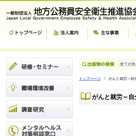
トップページ
がんと就労～自
がんと就労～自