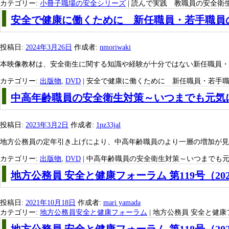
カテゴリー:
小冊子職場の安全シリーズ
|
読んで実践 教職員の安全衛生
安全で健康に働くために 新任職員・若手職員
投稿日:
2024年3月26日
作成者:
nmoriwaki
本映像教材は、安全衛生に関する知識や経験が十分ではない新任職員・
カテゴリー:
出版物
,
DVD
|
安全で健康に働くために 新任職員・若手職
中高年齢職員の安全衛生対策～いつまでも元気
投稿日:
2023年3月2日
作成者:
1pz33jal
地方公務員の定年引き上げにより、中高年齢職員のより一層の増加が見
カテゴリー:
出版物
,
DVD
|
中高年齢職員の安全衛生対策～いつまでも元
地方公務員 安全と健康フォーラム 第119号（202
投稿日:
2021年10月18日
作成者:
mari yamada
カテゴリー:
地方公務員安全と健康フォーラム
|
地方公務員 安全と健康フォ
地方公務員 安全と健康フォーラム 第118号（20