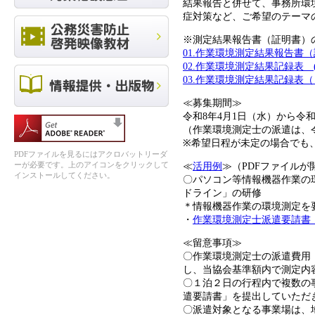
結果報告と併せて、事務所環
症対策など、ご希望のテーマ
※測定結果報告書（証明書）
01.作業環境測定結果報告書
02.作業環境測定結果記録表 (
03.作業環境測定結果記録表
≪募集期間≫
令和8年4月1日（水）から令和
（作業環境測定士の派遣は、
※希望日程が未定の場合でも
PDFファイルを見るにはアクロバットリーダ
ーが必要です。上のアイコンをクリックして
≪
活用例
≫（PDFファイルが
インストールしてください。
〇パソコン等情報機器作業の
ドライン」の研修
＊情報機器作業の環境測定を
・
作業環境測定士派遣要請書
≪留意事項≫
〇作業環境測定士の派遣費用
し、当協会基準額内で測定内
〇１泊２日の行程内で複数の
遣要請書」を提出していただ
〇派遣対象となる事業場は、