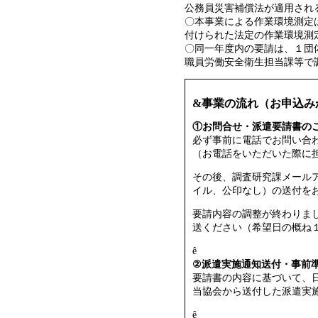
公務員災害補償法が適用され
〇本事業による作業環境測定
付けられた法定の作業環境測
〇同一年度内の要請は、１団
職員労働安全衛生担当課等で
&
事業の流れ（お申込み
①お問合せ・派遣要請書の
必ず事前に電話でお問い合
（お電話をいただいた際に
その後、調査研究課メール
イル、公印なし）の送付を
要請内容の調整が終わりま
送ください（希望日の概ね
ê
②派遣実施通知送付・事前
要請書の内容に基づいて、
当協会から送付した派遣実
ê