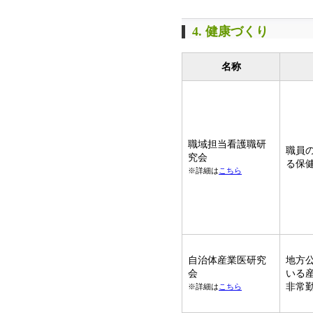
4. 健康づくり
名称
職域担当看護職研
職員
究会
る保
※詳細は
こちら
自治体産業医研究
地方
会
いる
非常
※詳細は
こちら