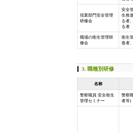
安全
現業部門安全管理
生推
研修会
る者
る者
職場の衛生管理研
衛生
修会
進者
3. 職種別研修
名称
警察職員 安全衛生
警察
管理セミナー
者等)